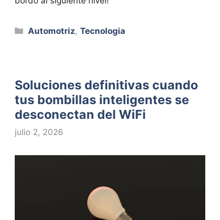
bordo al siguiente nivel!
Categorías
Automotriz
,
Tecnologia
Soluciones definitivas cuando
tus bombillas inteligentes se
desconectan del WiFi
julio 2, 2026