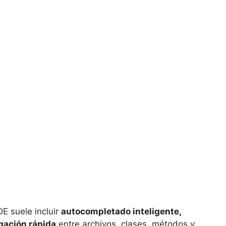
DE suele incluir
autocompletado inteligente,
gación rápida
entre archivos, clases, métodos y