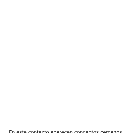
En este contexto aparecen conceptos cercanos