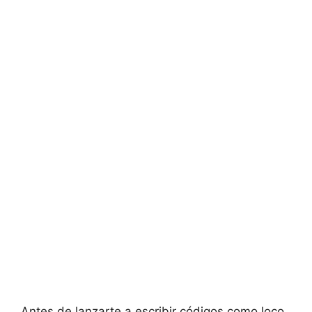
Antes de lanzarte a escribir códigos como loco,