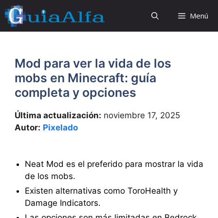
Saltar
Menú
al
contenido
Mod para ver la vida de los
mobs en Minecraft: guía
completa y opciones
Última actualización:
noviembre 17, 2025
Autor:
Pixelado
Neat Mod es el preferido para mostrar la vida
de los mobs.
Existen alternativas como ToroHealth y
Damage Indicators.
Las opciones son más limitadas en Bedrock,