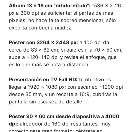
Álbum 13 x 18 cm “nítido-nítido”:
1536 x 2126
px a 300 dpi es suficiente; si partes de más
píxeles, no hace falta sobredimensionar, sólo
exporta con buena nitidez.
Póster con 3264 x 2448 px:
a 100 dpi da
cerca de 83 x 62 cm; si quieres ir a 70 x 50 cm,
sube a ~120–140 dpi y revisa el enfoque, que
es lo que más se nota a distancia.
Presentación en TV Full HD:
tu objetivo es
llegar a 1920 x 1080 px; con escaneo ~1200 dpi
desde 35 mm, y un recorte a 16:9, cubrirás la
pantalla sin escasez de detalle.
Póster 90 x 60 cm desde diapositiva a 4000
dpi:
alrededor de 160 dpi resultantes: muy
correcto para gran formato; céntrate en