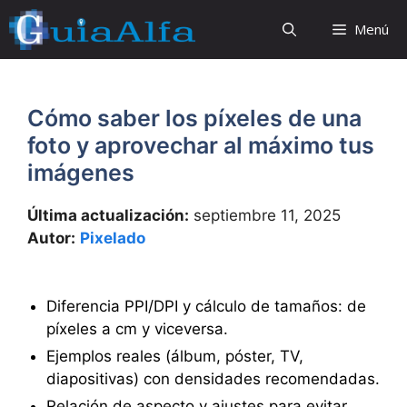
Saltar
Menú
al
contenido
Cómo saber los píxeles de una
foto y aprovechar al máximo tus
imágenes
Última actualización:
septiembre 11, 2025
Autor:
Pixelado
Diferencia PPI/DPI y cálculo de tamaños: de
píxeles a cm y viceversa.
Ejemplos reales (álbum, póster, TV,
diapositivas) con densidades recomendadas.
Relación de aspecto y ajustes para evitar