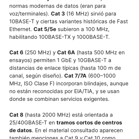
normas modernas de datos (eran para
voz/terminales).
Cat 3
(16 MHz) sirvió para
10BASE-T y ciertas variantes históricas de Fast
Ethernet.
Cat 5/5e
subieron a 100 MHz,
habilitando 100BASE-TX y 1000BASE-T.
Cat 6
(250 MHz) y
Cat 6A
(hasta 500 MHz en
ensayos) permiten 1 GbE y 10GBASE-T a
distancias de enlace típicas (hasta 100 m de
canal, según diseño).
Cat 7/7A
(600–1000
MHz, ISO Clase F) incorporan blindajes, aunque
no están reconocidas por EIA/TIA, y se usan
donde se combinan servicios exigentes.
Cat 8
(hasta 2000 MHz) está orientada a
25/40GBASE‑T en
tramos cortos de centros
de datos
. En el material consultado aparecen
también menciones a Cat 9 y Cat 10 como