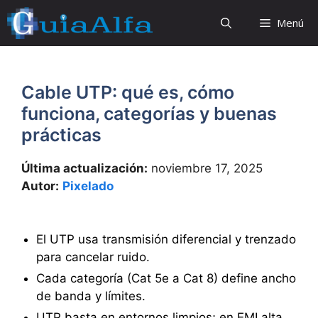
Saltar
Menú
al
contenido
Cable UTP: qué es, cómo
funciona, categorías y buenas
prácticas
Última actualización:
noviembre 17, 2025
Autor:
Pixelado
El UTP usa transmisión diferencial y trenzado
para cancelar ruido.
Cada categoría (Cat 5e a Cat 8) define ancho
de banda y límites.
UTP basta en entornos limpios; en EMI alta,