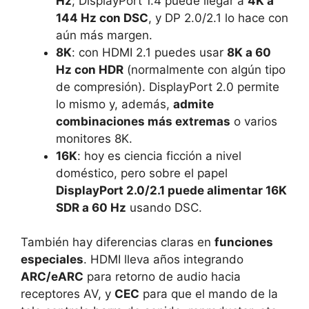
Hz
; DisplayPort 1.4 puede llegar a
4K a
144 Hz con DSC
, y DP 2.0/2.1 lo hace con
aún más margen.
8K
: con HDMI 2.1 puedes usar
8K a 60
Hz con HDR
(normalmente con algún tipo
de compresión). DisplayPort 2.0 permite
lo mismo y, además,
admite
combinaciones más extremas
o varios
monitores 8K.
16K
: hoy es ciencia ficción a nivel
doméstico, pero sobre el papel
DisplayPort 2.0/2.1 puede alimentar 16K
SDR a 60 Hz
usando DSC.
También hay diferencias claras en
funciones
especiales
. HDMI lleva años integrando
ARC/eARC
para retorno de audio hacia
receptores AV, y
CEC
para que el mando de la