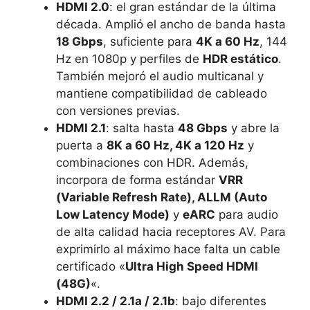
HDMI 2.0
: el gran estándar de la última
década. Amplió el ancho de banda hasta
18 Gbps
, suficiente para
4K a 60 Hz
, 144
Hz en 1080p y perfiles de
HDR estático
.
También mejoró el audio multicanal y
mantiene compatibilidad de cableado
con versiones previas.
HDMI 2.1
: salta hasta
48 Gbps
y abre la
puerta a
8K a 60 Hz, 4K a 120 Hz
y
combinaciones con HDR. Además,
incorpora de forma estándar
VRR
(Variable Refresh Rate), ALLM (Auto
Low Latency Mode)
y
eARC
para audio
de alta calidad hacia receptores AV. Para
exprimirlo al máximo hace falta un cable
certificado «
Ultra High Speed HDMI
(48G)
«.
HDMI 2.2 / 2.1a / 2.1b
: bajo diferentes