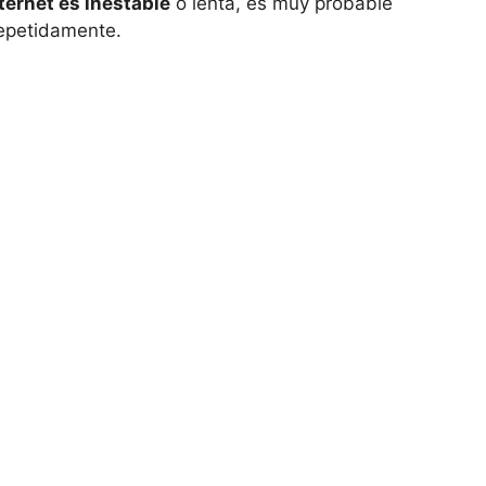
ternet es inestable
o lenta, es muy probable
repetidamente.