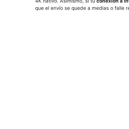
4K nativo. Asimismo, si tu
conexión a in
que el envío se quede a medias o falle 