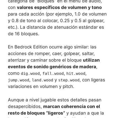
categoría de “Bloques” en el menú de audio,
con
valores específicos de volumen y tono
para cada acción (por ejemplo, 1.0 de volumen
y 0.8 de tono al colocar, 0.25 y 0.5 al golpear,
etc.). La distancia de atenuación estándar es
de 16 bloques.
En Bedrock Edition ocurre algo similar: las
acciones de romper, caer, golpear, saltar,
aterrizar y caminar sobre el bloque
utilizan
eventos de sonido genéricos de madera
,
como
,
,
,
dig.wood
fall.wood
hit.wood
,
y
, con ligeras
jump.wood
land.wood
step.wood
variaciones en volumen y pitch.
Aunque a nivel jugable estos detalles pasan
desapercibidos,
marcan coherencia con el
resto de bloques “ligeros”
y ayudan a que la